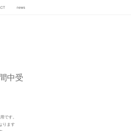
ACT
news
間中受
専用です。
なります