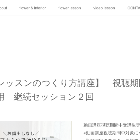
bout
flower & interior
flower lesson
video lesson
CONT
レッスンのつくり方講座】 視聴期
用 継続セッション２回
動画講座視聴期間中受講生
※動画講座視聴期間中対象に