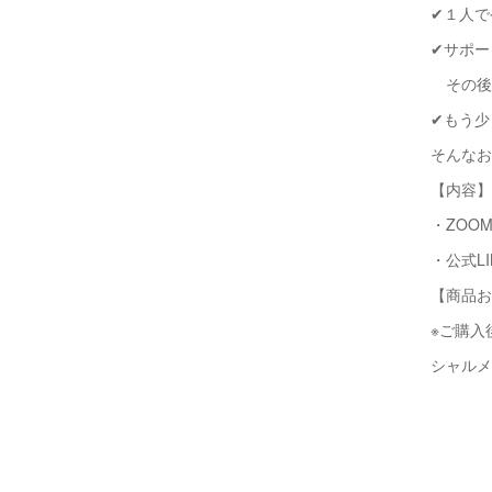
✔︎１人
✔︎サポ
その後
✔︎もう
そんなお
【内容】
・ZOO
・公式L
【商品お
※ご購入
シャルメ