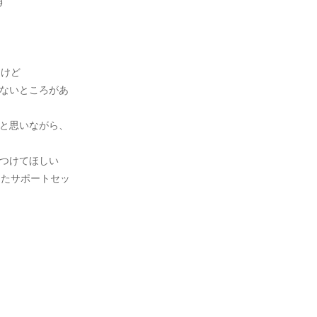
す
】
たけど
らないところがあ
いと思いながら、
をつけてほしい
きたサポートセッ