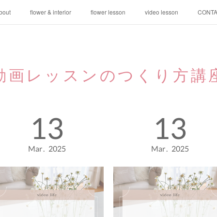
bout
flower & interior
flower lesson
video lesson
CONT
動画レッスンのつくり方講
13
13
Mar
2025
Mar
2025