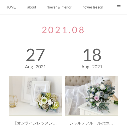
HOME
about
flower & interior
flower lesson
video lesson
CONTACT
news
2021
.
08
27
18
Aug
2021
Aug
2021
【オンラインレッスン】ご予約〜レッスンまでの流れ
シャルメフルールのホームページ、リニューアルしました＾＾